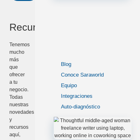
Recursos
Tenemos
mucho
más
Blog
que
ofrecer
Conoce Saraworld
a tu
Equipo
negocio.
Integraciones
Todas
nuestras
Auto-diagnóstico
novedades
y
recursos
aquí,