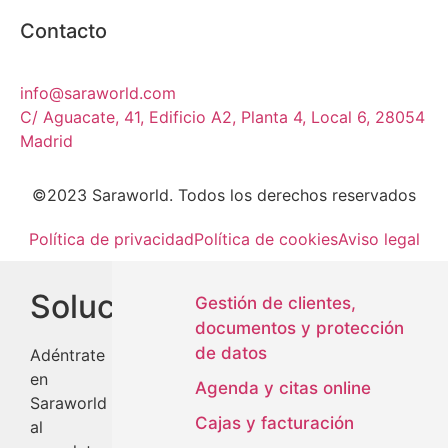
Contacto
info@saraworld.com
C/ Aguacate, 41, Edificio A2, Planta 4, Local 6, 28054
Madrid
©2023 Saraworld. Todos los derechos reservados
Política de privacidad
Política de cookies
Aviso legal
Soluciones
Gestión de clientes,
documentos y protección
de datos
Adéntrate
en
Agenda y citas online
Saraworld
Cajas y facturación
al