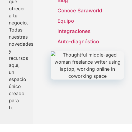
Blog
que
ofrecer
Conoce Saraworld
a tu
Equipo
negocio.
Todas
Integraciones
nuestras
Auto-diagnóstico
novedades
y
recursos
aquí,
un
espacio
único
creado
para
ti.