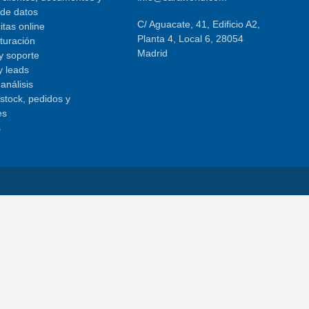
 de datos
C/ Aguacate, 41, Edificio A2,
itas online
Planta 4, Local 6, 28054
cturación
Madrid
 y soporte
y leads
análisis
 stock, pedidos y
es
s