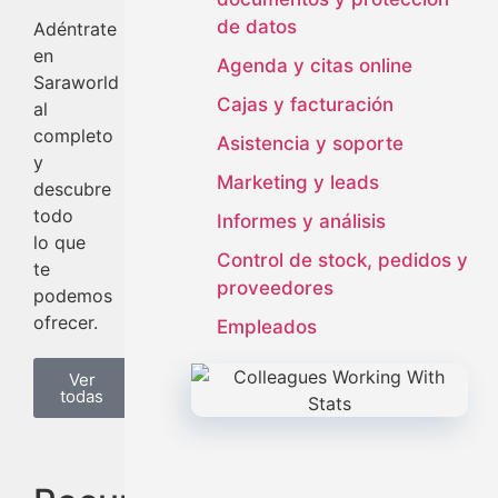
de datos
Adéntrate
en
Agenda y citas online
Saraworld
Cajas y facturación
al
completo
Asistencia y soporte
y
Marketing y leads
descubre
todo
Informes y análisis
lo que
Control de stock, pedidos y
te
proveedores
podemos
ofrecer.
Empleados
Ver
todas