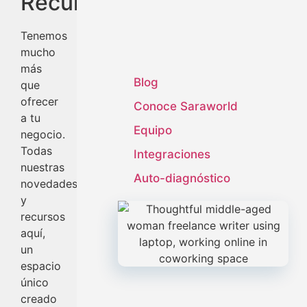
Recursos
Tenemos
mucho
más
Blog
que
ofrecer
Conoce Saraworld
a tu
Equipo
negocio.
Todas
Integraciones
nuestras
Auto-diagnóstico
novedades
y
recursos
aquí,
un
espacio
único
creado