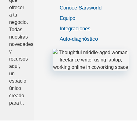
que
ofrecer
Conoce Saraworld
a tu
Equipo
negocio.
Integraciones
Todas
nuestras
Auto-diagnóstico
novedades
y
recursos
aquí,
un
espacio
único
creado
para ti.