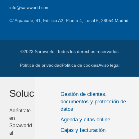
info@saraworld.com
C/ Aguacate, 41, Edificio A2, Planta 4, Local 6, 28054 Madrid
©2023 Saraworld. Todos los derechos reservados
Política de privacidad
Política de cookies
Aviso legal
Soluciones
Gestión de clientes,
documentos y protección de
datos
Adéntrate
en
Agenda y citas online
Saraworld
Cajas y facturación
al