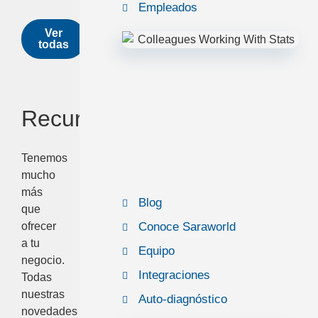
Empleados
Ver
todas
Recursos
Tenemos
mucho
más
Blog
que
ofrecer
Conoce Saraworld
a tu
Equipo
negocio.
Integraciones
Todas
nuestras
Auto-diagnóstico
novedades