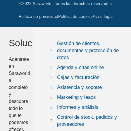
©2023 Saraworld. Todos los derechos reservados
Política de privacidad
Política de cookies
Aviso legal
Soluciones
Gestión de clientes,
documentos y protección de
datos
Adéntrate
en
Agenda y citas online
Saraworld
Cajas y facturación
al
Asistencia y soporte
completo
y
Marketing y leads
descubre
Informes y análisis
todo lo
que te
Control de stock, pedidos y
podemos
proveedores
ofrecer.