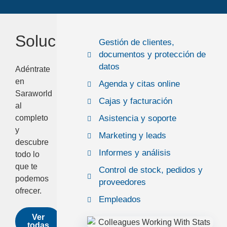
Soluciones
Gestión de clientes,
documentos y protección de
datos
Adéntrate
en
Agenda y citas online
Saraworld
Cajas y facturación
al
Asistencia y soporte
completo
y
Marketing y leads
descubre
Informes y análisis
todo lo
que te
Control de stock, pedidos y
podemos
proveedores
ofrecer.
Empleados
Ver
todas