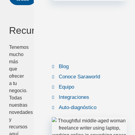
Recursos
Tenemos
mucho
más
Blog
que
ofrecer
Conoce Saraworld
a tu
Equipo
negocio.
Integraciones
Todas
nuestras
Auto-diagnóstico
novedades
y
recursos
aquí,