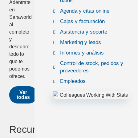
datos
Adéntrate
en
Agenda y citas online
Saraworld
Cajas y facturación
al
Asistencia y soporte
completo
y
Marketing y leads
descubre
Informes y análisis
todo lo
que te
Control de stock, pedidos y
podemos
proveedores
ofrecer.
Empleados
Ver
todas
Recursos