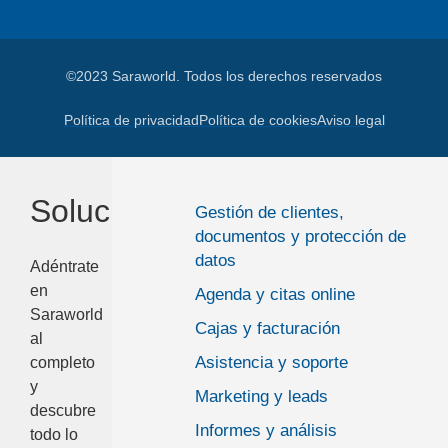
©2023 Saraworld. Todos los derechos reservados
Política de privacidad
Política de cookies
Aviso legal
Soluciones
Gestión de clientes,
documentos y protección de
datos
Adéntrate
en
Agenda y citas online
Saraworld
Cajas y facturación
al
Asistencia y soporte
completo
y
Marketing y leads
descubre
Informes y análisis
todo lo