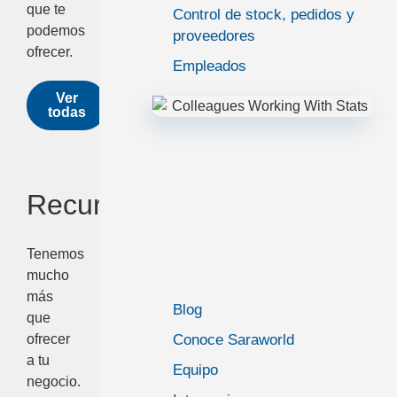
que te
Control de stock, pedidos y
podemos
proveedores
ofrecer.
Empleados
Ver
todas
Recursos
Tenemos
mucho
más
Blog
que
ofrecer
Conoce Saraworld
a tu
Equipo
negocio.