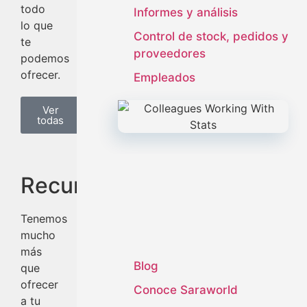
todo
Informes y análisis
lo que
Control de stock, pedidos y
te
proveedores
podemos
ofrecer.
Empleados
Ver
todas
Recursos
Tenemos
mucho
más
Blog
que
ofrecer
Conoce Saraworld
a tu