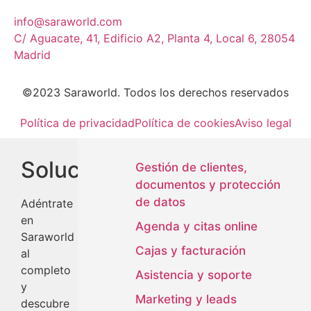
info@saraworld.com
C/ Aguacate, 41, Edificio A2, Planta 4, Local 6, 28054
Madrid
©2023 Saraworld. Todos los derechos reservados
Política de privacidad
Política de cookies
Aviso legal
Soluciones
Gestión de clientes,
documentos y protección
de datos
Adéntrate
en
Agenda y citas online
Saraworld
Cajas y facturación
al
completo
Asistencia y soporte
y
Marketing y leads
descubre