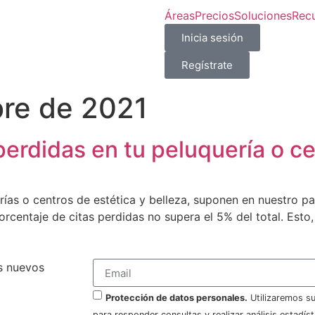
Áreas
Precios
Soluciones
Rec
Inicia sesión
Regístrate
bre de 2021
erdidas en tu peluquería o ce
rías o centros de estética y belleza, suponen en nuestro p
 porcentaje de citas perdidas no supera el 5% del total. E
os nuevos
Protección de datos personales.
Utilizaremos s
para responder consultas y realizar análisis estadíst