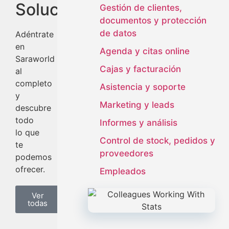
Soluciones
Gestión de clientes,
documentos y protección
de datos
Adéntrate
en
Agenda y citas online
Saraworld
Cajas y facturación
al
completo
Asistencia y soporte
y
Marketing y leads
descubre
todo
Informes y análisis
lo que
Control de stock, pedidos y
te
proveedores
podemos
ofrecer.
Empleados
Ver
todas