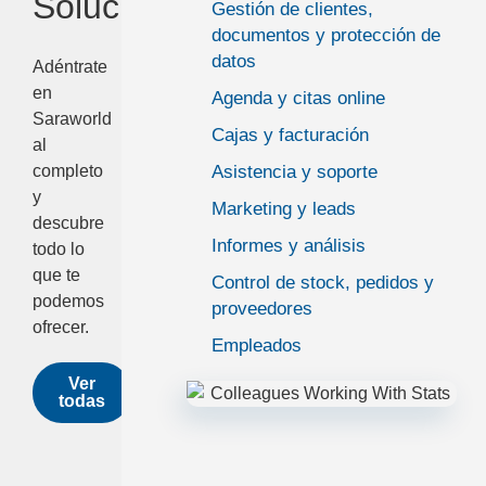
Soluciones
Gestión de clientes,
documentos y protección de
datos
Adéntrate
en
Agenda y citas online
Saraworld
Cajas y facturación
al
Asistencia y soporte
completo
y
Marketing y leads
descubre
Informes y análisis
todo lo
que te
Control de stock, pedidos y
podemos
proveedores
ofrecer.
Empleados
Ver
todas