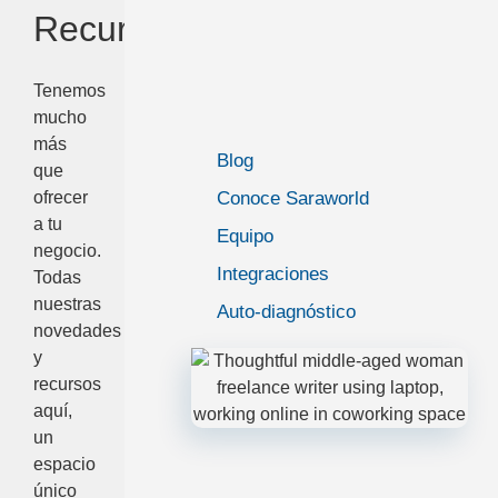
Recursos
Tenemos
mucho
más
Blog
que
ofrecer
Conoce Saraworld
a tu
Equipo
negocio.
Integraciones
Todas
nuestras
Auto-diagnóstico
novedades
y
recursos
aquí,
un
espacio
único