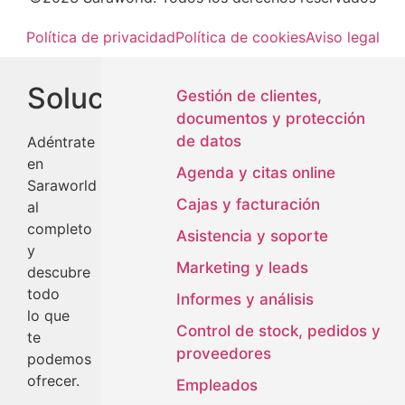
Política de privacidad
Política de cookies
Aviso legal
Soluciones
Gestión de clientes,
documentos y protección
de datos
Adéntrate
en
Agenda y citas online
Saraworld
Cajas y facturación
al
completo
Asistencia y soporte
y
Marketing y leads
descubre
todo
Informes y análisis
lo que
Control de stock, pedidos y
te
proveedores
podemos
ofrecer.
Empleados