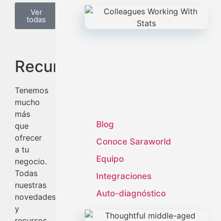
Ver
todas
Recursos
Tenemos
mucho
más
Blog
que
ofrecer
Conoce Saraworld
a tu
Equipo
negocio.
Todas
Integraciones
nuestras
Auto-diagnóstico
novedades
y
recursos